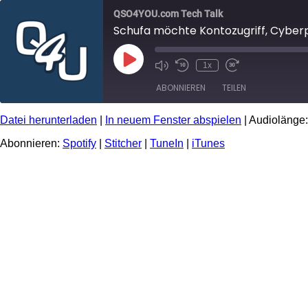
QSO4YOU.com Tech Talk
Play
1x
Episode
ABONNIEREN
TEILEN
Datei herunterladen
|
In neuem Fenster abspielen
|
Audiolänge:
TEILEN
Spotify
Stitcher
Abonnieren:
Spotify
|
Stitcher
|
TuneIn
|
iTunes
iTunes
LINK
RSS FEED
EMBED