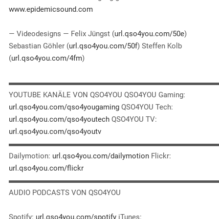
www.epidemicsound.com
— Videodesigns — Felix Jüngst (
url.qso4you.com/50e
)
Sebastian Göhler (
url.qso4you.com/50f
) Steffen Kolb
(
url.qso4you.com/4fm
)
▬▬▬▬▬▬▬▬▬▬▬▬▬▬▬▬▬▬▬▬▬▬▬▬▬▬▬▬
YOUTUBE KANÄLE VON QSO4YOU QSO4YOU Gaming:
url.qso4you.com/qso4yougaming
QSO4YOU Tech:
url.qso4you.com/qso4youtech
QSO4YOU TV:
url.qso4you.com/qso4youtv
▬▬▬▬▬▬▬▬▬▬▬▬▬▬▬▬▬▬▬▬▬▬▬▬▬▬▬▬
Dailymotion:
url.qso4you.com/dailymotion
Flickr:
url.qso4you.com/flickr
▬▬▬▬▬▬▬▬▬▬▬▬▬▬▬▬▬▬▬▬▬▬▬▬▬▬▬▬
AUDIO PODCASTS VON QSO4YOU
Spotify:
url.qso4you.com/spotify
iTunes: