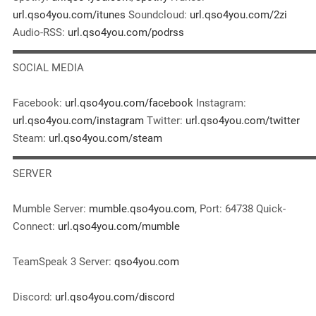
url.qso4you.com/itunes
Soundcloud:
url.qso4you.com/2zi
Audio-RSS:
url.qso4you.com/podrss
▬▬▬▬▬▬▬▬▬▬▬▬▬▬▬▬▬▬▬▬▬▬▬▬▬▬▬▬
SOCIAL MEDIA
Facebook:
url.qso4you.com/facebook
Instagram:
url.qso4you.com/instagram
Twitter:
url.qso4you.com/twitter
Steam:
url.qso4you.com/steam
▬▬▬▬▬▬▬▬▬▬▬▬▬▬▬▬▬▬▬▬▬▬▬▬▬▬▬▬
SERVER
Mumble Server:
mumble.qso4you.com
, Port: 64738 Quick-
Connect:
url.qso4you.com/mumble
TeamSpeak 3 Server:
qso4you.com
Discord:
url.qso4you.com/discord