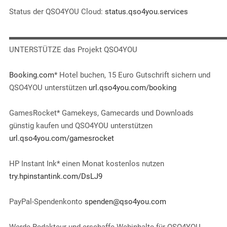
Status der QSO4YOU Cloud:
status.qso4you.services
▬▬▬▬▬▬▬▬▬▬▬▬▬▬▬▬▬▬▬▬▬▬▬▬▬▬▬▬
UNTERSTÜTZE das Projekt QSO4YOU
Booking.com
* Hotel buchen, 15 Euro Gutschrift sichern und
QSO4YOU unterstützen
url.qso4you.com/booking
GamesRocket* Gamekeys, Gamecards und Downloads
günstig kaufen und QSO4YOU unterstützen
url.qso4you.com/gamesrocket
HP Instant Ink* einen Monat kostenlos nutzen
try.hpinstantink.com/DsLJ9
PayPal-Spendenkonto
spenden@qso4you.com