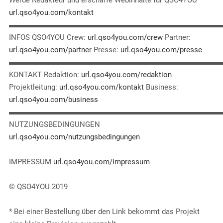
Werde Redakteur und erschaffe Webinhalte für QSO4YOU
url.qso4you.com/kontakt
▬▬▬▬▬▬▬▬▬▬▬▬▬▬▬▬▬▬▬▬▬▬▬▬▬▬▬▬
INFOS QSO4YOU Crew:
url.qso4you.com/crew
Partner:
url.qso4you.com/partner
Presse:
url.qso4you.com/presse
▬▬▬▬▬▬▬▬▬▬▬▬▬▬▬▬▬▬▬▬▬▬▬▬▬▬▬▬
KONTAKT Redaktion:
url.qso4you.com/redaktion
Projektleitung:
url.qso4you.com/kontakt
Business:
url.qso4you.com/business
▬▬▬▬▬▬▬▬▬▬▬▬▬▬▬▬▬▬▬▬▬▬▬▬▬▬▬▬
NUTZUNGSBEDINGUNGEN
url.qso4you.com/nutzungsbedingungen
IMPRESSUM
url.qso4you.com/impressum
© QSO4YOU 2019
* Bei einer Bestellung über den Link bekommt das Projekt