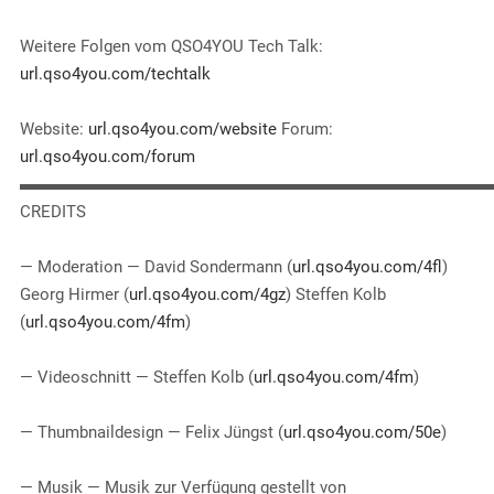
Weitere Folgen vom QSO4YOU Tech Talk:
url.qso4you.com/techtalk
Website:
url.qso4you.com/website
Forum:
url.qso4you.com/forum
▬▬▬▬▬▬▬▬▬▬▬▬▬▬▬▬▬▬▬▬▬▬▬▬▬▬▬▬
CREDITS
— Moderation — David Sondermann (
url.qso4you.com/4fl
)
Georg Hirmer (
url.qso4you.com/4gz
) Steffen Kolb
(
url.qso4you.com/4fm
)
— Videoschnitt — Steffen Kolb (
url.qso4you.com/4fm
)
— Thumbnaildesign — Felix Jüngst (
url.qso4you.com/50e
)
— Musik — Musik zur Verfügung gestellt von