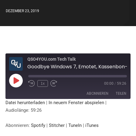
DEZEMBER 23, 2019
QSO4YOU.com Tech Talk
Goodbye Windows 7, Emotet, Kassenbon-Pflicht, Meet Your Master - QSO4YOU.com Tech Talk #19
1x
00:00
/
59:26
ABONNIEREN
TEILEN
Datei herunterladen
|
In neuem Fenster abspielen
|
Audiolänge: 59:26
TEILEN
Spotify
Stitcher
TuneIn
iTunes
LINK
Abonnieren:
Spotify
|
Stitcher
|
TuneIn
|
iTunes
RSS FEED