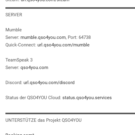
▬▬▬▬▬▬▬▬▬▬▬▬▬▬▬▬▬▬▬▬▬▬▬▬▬▬▬▬
SERVER
Mumble
Server:
mumble.qso4you.com
, Port: 64738
Quick-Connect:
url.qso4you.com/mumble
TeamSpeak 3
Server:
qso4you.com
Discord:
url.qso4you.com/discord
Status der QSO4YOU Cloud:
status.qso4you.services
▬▬▬▬▬▬▬▬▬▬▬▬▬▬▬▬▬▬▬▬▬▬▬▬▬▬▬▬
UNTERSTÜTZE das Projekt QSO4YOU