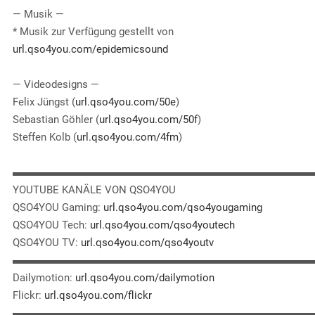
— Musik —
* Musik zur Verfügung gestellt von
url.qso4you.com/epidemicsound
— Videodesigns —
Felix Jüngst (
url.qso4you.com/50e
)
Sebastian Göhler (
url.qso4you.com/50f
)
Steffen Kolb (
url.qso4you.com/4fm
)
▬▬▬▬▬▬▬▬▬▬▬▬▬▬▬▬▬▬▬▬▬▬▬▬▬▬▬▬
YOUTUBE KANÄLE VON QSO4YOU
QSO4YOU Gaming:
url.qso4you.com/qso4yougaming
QSO4YOU Tech:
url.qso4you.com/qso4youtech
QSO4YOU TV:
url.qso4you.com/qso4youtv
▬▬▬▬▬▬▬▬▬▬▬▬▬▬▬▬▬▬▬▬▬▬▬▬▬▬▬▬
Dailymotion:
url.qso4you.com/dailymotion
Flickr:
url.qso4you.com/flickr
▬▬▬▬▬▬▬▬▬▬▬▬▬▬▬▬▬▬▬▬▬▬▬▬▬▬▬▬