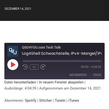
DEZEMBER 14, 2021
QSO4YOU.com Tech Talk
Log4Shell Schwachstelle, IPv4-Mangel/IPv6 Only, Smishing, Dubiose VPN-Anbieter, Messenger-Interoperabilität - QSO4YOU.com Tech Talk #43
1x
00:00
/
4:04:39
ABONNIEREN
TEILEN
Datei herunterladen
|
In neuem Fenster abspielen
|
Audiolänge: 4:04:39
|
Aufgenommen am Dezember 14, 2021
TEILEN
Spotify
Stitcher
TuneIn
iTunes
LINK
Abonnieren:
Spotify
|
Stitcher
|
TuneIn
|
iTunes
RSS FEED