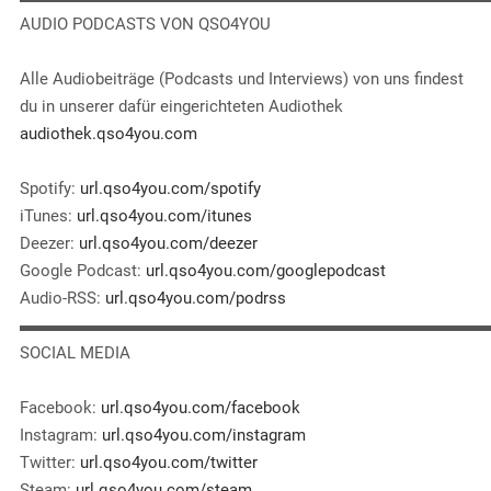
AUDIO PODCASTS VON QSO4YOU
Alle Audiobeiträge (Podcasts und Interviews) von uns findest
du in unserer dafür eingerichteten Audiothek
audiothek.qso4you.com
Spotify:
url.qso4you.com/spotify
iTunes:
url.qso4you.com/itunes
Deezer:
url.qso4you.com/deezer
Google Podcast:
url.qso4you.com/googlepodcast
Audio-RSS:
url.qso4you.com/podrss
▬▬▬▬▬▬▬▬▬▬▬▬▬▬▬▬▬▬▬▬▬▬▬▬▬▬▬▬
SOCIAL MEDIA
Facebook:
url.qso4you.com/facebook
Instagram:
url.qso4you.com/instagram
Twitter:
url.qso4you.com/twitter
Steam:
url.qso4you.com/steam