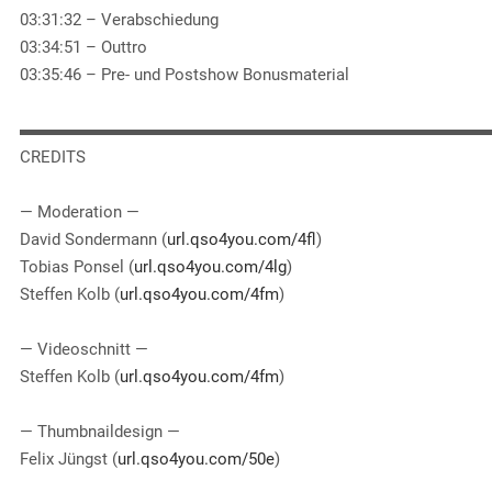
03:31:32 – Verabschiedung
03:34:51 – Outtro
03:35:46 – Pre- und Postshow Bonusmaterial
▬▬▬▬▬▬▬▬▬▬▬▬▬▬▬▬▬▬▬▬▬▬▬▬▬▬▬▬
CREDITS
— Moderation —
David Sondermann (
url.qso4you.com/4fl
)
Tobias Ponsel (
url.qso4you.com/4lg
)
Steffen Kolb (
url.qso4you.com/4fm
)
— Videoschnitt —
Steffen Kolb (
url.qso4you.com/4fm
)
— Thumbnaildesign —
Felix Jüngst (
url.qso4you.com/50e
)