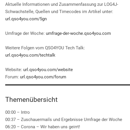
EMBED
Aktuelle Informationen und Zusammenfassung zur LOG4J-
Schwachstelle, Quellen und Timecodes im Artikel unter:
url.qso4you.com/5gn
Umfrage der Woche:
umfrage-der-woche.qso4you.com
Weitere Folgen vom QSO4YOU Tech Talk:
url.qso4you.com/techtalk
Website:
url.qso4you.com/website
Forum:
url.qso4you.com/forum
▬▬▬▬▬▬▬▬▬▬▬▬▬▬▬▬▬▬▬▬▬▬▬▬▬▬▬▬
Themenübersicht
00:00 – Intro
00:37 – Zuschauermails und Ergebnisse Umfrage der Woche
06:20 – Corona – Wir haben uns geirrt!