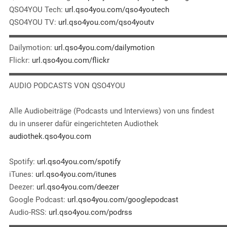
QSO4YOU Tech:
url.qso4you.com/qso4youtech
QSO4YOU TV:
url.qso4you.com/qso4youtv
▬▬▬▬▬▬▬▬▬▬▬▬▬▬▬▬▬▬▬▬▬▬▬▬▬▬▬▬
Dailymotion:
url.qso4you.com/dailymotion
Flickr:
url.qso4you.com/flickr
▬▬▬▬▬▬▬▬▬▬▬▬▬▬▬▬▬▬▬▬▬▬▬▬▬▬▬▬
AUDIO PODCASTS VON QSO4YOU
Alle Audiobeiträge (Podcasts und Interviews) von uns findest
du in unserer dafür eingerichteten Audiothek
audiothek.qso4you.com
Spotify:
url.qso4you.com/spotify
iTunes:
url.qso4you.com/itunes
Deezer:
url.qso4you.com/deezer
Google Podcast:
url.qso4you.com/googlepodcast
Audio-RSS:
url.qso4you.com/podrss
▬▬▬▬▬▬▬▬▬▬▬▬▬▬▬▬▬▬▬▬▬▬▬▬▬▬▬▬