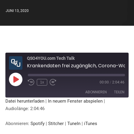
JUNI 13, 2020
QSO4YOU.com Tech Talk
Krankendaten frei zugänglich, Corona-Warn-App, IFA 2020, Urbandoo - QSO4YOU.com Tech Talk #27
1x
00:00
/
2:04:46
ABONNIEREN
TEILEN
Datei herunterladen
|
In neuem Fenster abspielen
|
Audiolänge: 2:04:46
TEILEN
Spotify
Stitcher
TuneIn
iTunes
LINK
Abonnieren:
Spotify
|
Stitcher
|
TuneIn
|
iTunes
RSS FEED