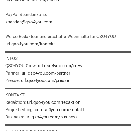
try.hpinstantink.com/DsLJ9
PayPal-Spendenkonto
spenden@qso4you.com
Werde Redakteur und erschaffe Webinhalte für QSO4YOU
url.qso4you.com/kontakt
▬▬▬▬▬▬▬▬▬▬▬▬▬▬▬▬▬▬▬▬▬▬▬▬▬▬▬▬
INFOS
QSO4YOU Crew:
url.qso4you.com/crew
Partner:
url.qso4you.com/partner
Presse:
url.qso4you.com/presse
▬▬▬▬▬▬▬▬▬▬▬▬▬▬▬▬▬▬▬▬▬▬▬▬▬▬▬▬
KONTAKT
Redaktion:
url.qso4you.com/redaktion
Projektleitung:
url.qso4you.com/kontakt
Business:
url.qso4you.com/business
▬▬▬▬▬▬▬▬▬▬▬▬▬▬▬▬▬▬▬▬▬▬▬▬▬▬▬▬