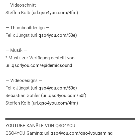
— Videoschnitt —
Steffen Kolb (
url.qso4you.com/4fm
)
— Thumbnaildesign —
Felix Jüngst (
url.qso4you.com/50e
)
— Musik —
* Musik zur Verfügung gestellt von
url.qso4you.com/epidemicsound
— Videodesigns —
Felix Jüngst (
url.qso4you.com/50e
)
Sebastian Göhler (
url.qso4you.com/50f
)
Steffen Kolb (
url.qso4you.com/4fm
)
▬▬▬▬▬▬▬▬▬▬▬▬▬▬▬▬▬▬▬▬▬▬▬▬▬▬▬▬
YOUTUBE KANÄLE VON QSO4YOU
QSO4YOU Gaming:
url.qso4you.com/qso4yougaming