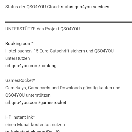
Status der QSO4YOU Cloud:
status.qso4you.services
▬▬▬▬▬▬▬▬▬▬▬▬▬▬▬▬▬▬▬▬▬▬▬▬▬▬▬▬
UNTERSTÜTZE das Projekt QSO4YOU
Booking.com
*
Hotel buchen, 15 Euro Gutschrift sichern und QSO4YOU
unterstützen
url.qso4you.com/booking
GamesRocket*
Gamekeys, Gamecards und Downloads günstig kaufen und
QSO4YOU unterstützen
url.qso4you.com/gamesrocket
HP Instant Ink*
einen Monat kostenlos nutzen