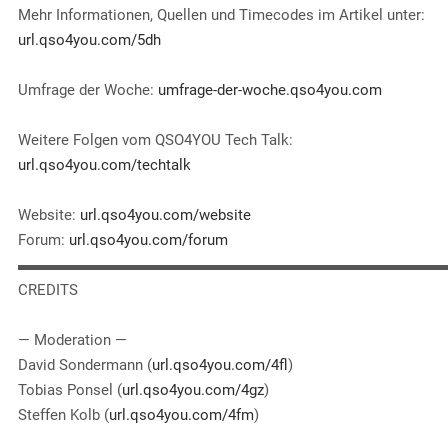
EMBED
Mehr Informationen, Quellen und Timecodes im Artikel unter:
url.qso4you.com/5dh
Umfrage der Woche:
umfrage-der-woche.qso4you.com
Weitere Folgen vom QSO4YOU Tech Talk:
url.qso4you.com/techtalk
Website:
url.qso4you.com/website
Forum:
url.qso4you.com/forum
▬▬▬▬▬▬▬▬▬▬▬▬▬▬▬▬▬▬▬▬▬▬▬▬▬▬▬▬
CREDITS
— Moderation —
David Sondermann (
url.qso4you.com/4fl
)
Tobias Ponsel (
url.qso4you.com/4gz
)
Steffen Kolb (
url.qso4you.com/4fm
)