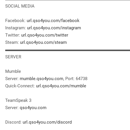
SOCIAL MEDIA
Facebook:
url.qso4you.com/facebook
Instagram:
url.qso4you.com/instagram
Twitter:
url.qso4you.com/twitter
Steam:
url.qso4you.com/steam
▬▬▬▬▬▬▬▬▬▬▬▬▬▬▬▬▬▬▬▬▬▬▬▬▬▬▬▬
SERVER
Mumble
Server:
mumble.qso4you.com
, Port: 64738
Quick-Connect:
url.qso4you.com/mumble
TeamSpeak 3
Server:
qso4you.com
Discord:
url.qso4you.com/discord