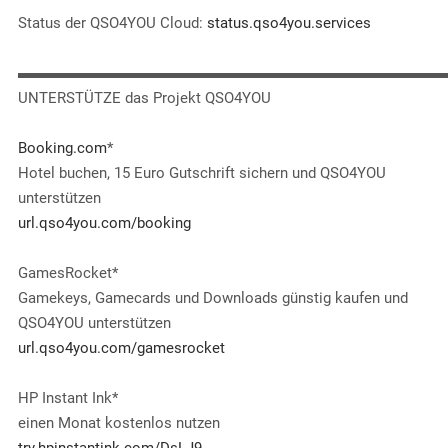
Status der QSO4YOU Cloud:
status.qso4you.services
▬▬▬▬▬▬▬▬▬▬▬▬▬▬▬▬▬▬▬▬▬▬▬▬▬▬▬▬
UNTERSTÜTZE das Projekt QSO4YOU
Booking.com
*
Hotel buchen, 15 Euro Gutschrift sichern und QSO4YOU
unterstützen
url.qso4you.com/booking
GamesRocket*
Gamekeys, Gamecards und Downloads günstig kaufen und
QSO4YOU unterstützen
url.qso4you.com/gamesrocket
HP Instant Ink*
einen Monat kostenlos nutzen