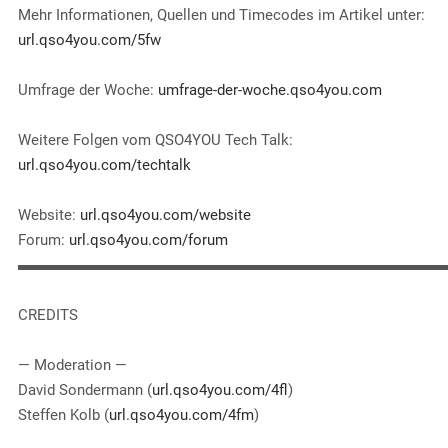
EMBED
Mehr Informationen, Quellen und Timecodes im Artikel unter:
url.qso4you.com/5fw
Umfrage der Woche:
umfrage-der-woche.qso4you.com
Weitere Folgen vom QSO4YOU Tech Talk:
url.qso4you.com/techtalk
Website:
url.qso4you.com/website
Forum:
url.qso4you.com/forum
▬▬▬▬▬▬▬▬▬▬▬▬▬▬▬▬▬▬▬▬▬▬▬▬▬▬▬▬
CREDITS
— Moderation —
David Sondermann (
url.qso4you.com/4fl
)
Steffen Kolb (
url.qso4you.com/4fm
)