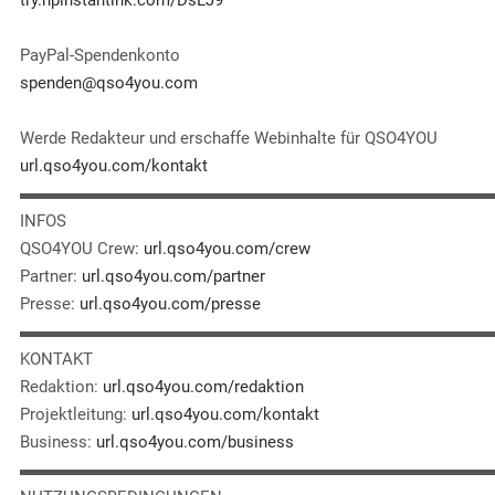
try.hpinstantink.com/DsLJ9
PayPal-Spendenkonto
spenden@qso4you.com
Werde Redakteur und erschaffe Webinhalte für QSO4YOU
url.qso4you.com/kontakt
▬▬▬▬▬▬▬▬▬▬▬▬▬▬▬▬▬▬▬▬▬▬▬▬▬▬▬▬
INFOS
QSO4YOU Crew:
url.qso4you.com/crew
Partner:
url.qso4you.com/partner
Presse:
url.qso4you.com/presse
▬▬▬▬▬▬▬▬▬▬▬▬▬▬▬▬▬▬▬▬▬▬▬▬▬▬▬▬
KONTAKT
Redaktion:
url.qso4you.com/redaktion
Projektleitung:
url.qso4you.com/kontakt
Business:
url.qso4you.com/business
▬▬▬▬▬▬▬▬▬▬▬▬▬▬▬▬▬▬▬▬▬▬▬▬▬▬▬▬