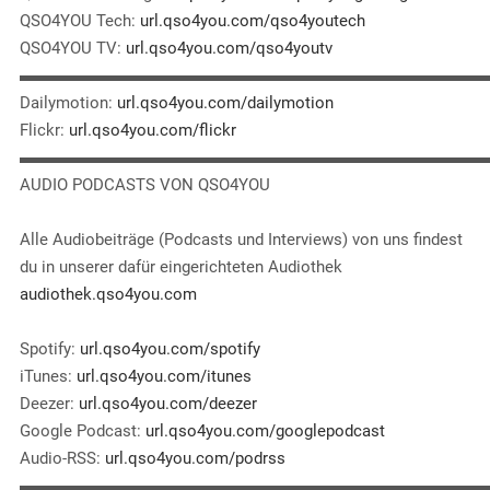
QSO4YOU Tech:
url.qso4you.com/qso4youtech
QSO4YOU TV:
url.qso4you.com/qso4youtv
▬▬▬▬▬▬▬▬▬▬▬▬▬▬▬▬▬▬▬▬▬▬▬▬▬▬▬▬
Dailymotion:
url.qso4you.com/dailymotion
Flickr:
url.qso4you.com/flickr
▬▬▬▬▬▬▬▬▬▬▬▬▬▬▬▬▬▬▬▬▬▬▬▬▬▬▬▬
AUDIO PODCASTS VON QSO4YOU
Alle Audiobeiträge (Podcasts und Interviews) von uns findest
du in unserer dafür eingerichteten Audiothek
audiothek.qso4you.com
Spotify:
url.qso4you.com/spotify
iTunes:
url.qso4you.com/itunes
Deezer:
url.qso4you.com/deezer
Google Podcast:
url.qso4you.com/googlepodcast
Audio-RSS:
url.qso4you.com/podrss
▬▬▬▬▬▬▬▬▬▬▬▬▬▬▬▬▬▬▬▬▬▬▬▬▬▬▬▬