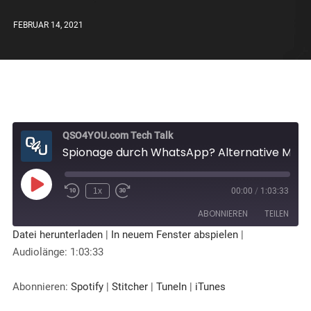
FEBRUAR 14, 2021
QSO4YOU.com Tech Talk
Spionage durch WhatsApp? Alternative Messenger, Sicherheit, Datenschutz | Tech Talk #35
1x
00:00
/
1:03:33
ABONNIEREN
TEILEN
Datei herunterladen
|
In neuem Fenster abspielen
|
Audiolänge: 1:03:33
TEILEN
Spotify
Stitcher
TuneIn
iTunes
LINK
Abonnieren:
Spotify
|
Stitcher
|
TuneIn
|
iTunes
RSS FEED