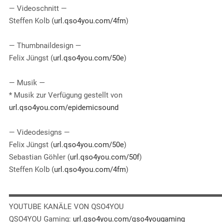
— Videoschnitt —
Steffen Kolb (
url.qso4you.com/4fm
)
— Thumbnaildesign —
Felix Jüngst (
url.qso4you.com/50e
)
— Musik —
* Musik zur Verfügung gestellt von
url.qso4you.com/epidemicsound
— Videodesigns —
Felix Jüngst (
url.qso4you.com/50e
)
Sebastian Göhler (
url.qso4you.com/50f
)
Steffen Kolb (
url.qso4you.com/4fm
)
▬▬▬▬▬▬▬▬▬▬▬▬▬▬▬▬▬▬▬▬▬▬▬▬▬▬▬▬
YOUTUBE KANÄLE VON QSO4YOU
QSO4YOU Gaming:
url.qso4you.com/qso4yougaming