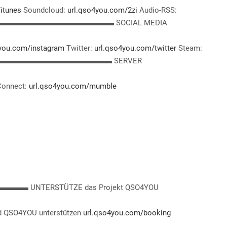
itunes
Soundcloud:
url.qso4you.com/2zi
Audio-RSS:
▬▬▬▬▬▬▬▬▬▬▬▬▬ SOCIAL MEDIA
4you.com/instagram
Twitter:
url.qso4you.com/twitter
Steam:
▬▬▬▬▬▬▬▬▬▬▬▬▬▬ SERVER
-Connect:
url.qso4you.com/mumble
ERSTÜTZE das Projekt QSO4YOU
und QSO4YOU unterstützen
url.qso4you.com/booking