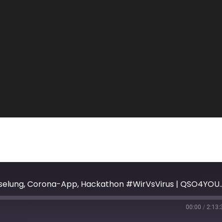
Zoom-Bombing, Netflix-D
00:00
/
2:13: