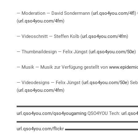
— Moderation — David Sondermann (
url.qso4you.com/4fl
)
(
url.qso4you.com/4fm
)
— Videoschnitt — Steffen Kolb (
url.qso4you.com/4fm
)
— Thumbnaildesign — Felix Jüngst (
url.qso4you.com/50e
)
— Musik — Musik zur Verfügung gestellt von
www.epidemi
— Videodesigns — Felix Jüngst (
url.qso4you.com/50e
) Seb
(
url.qso4you.com/4fm
)
▬▬▬▬▬▬▬▬▬▬▬▬▬▬▬▬▬▬▬▬▬▬▬▬▬▬▬▬▬▬ YOUT
url.qso4you.com/qso4yougaming
QSO4YOU Tech:
url.qso
▬▬▬▬▬▬▬▬▬▬▬▬▬▬▬▬▬▬▬▬▬▬▬▬▬▬▬▬▬▬ 
url.qso4you.com/flickr
▬▬▬▬▬▬▬▬▬▬▬▬▬▬▬▬▬▬▬▬