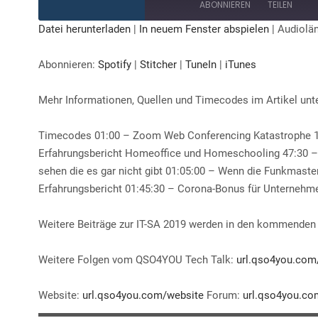
ABONNIEREN
TEILEN
Datei herunterladen
|
In neuem Fenster abspielen
|
Audiolän
TEILEN
Spotify
Stitcher
Abonnieren:
Spotify
|
Stitcher
|
TuneIn
|
iTunes
iTunes
LINK
RSS FEED
Mehr Informationen, Quellen und Timecodes im Artikel unt
EMBED
Timecodes 01:00 – Zoom Web Conferencing Katastrophe 18:
Erfahrungsbericht Homeoffice und Homeschooling​ ​47:30 – 
sehen die es gar nicht gibt ​01:05:00 – Wenn die Funkmast
Erfahrungsbericht​ ​01:45:30 – Corona-Bonus für Unternehmen
Weitere Beiträge zur IT-SA 2019 werden in den kommenden
Weitere Folgen vom QSO4YOU Tech Talk:
url.qso4you.com
Website:
url.qso4you.com/website
Forum:
url.qso4you.co
▬▬▬▬▬▬▬▬▬▬▬▬▬▬▬▬▬▬▬▬▬▬▬▬▬▬▬▬▬