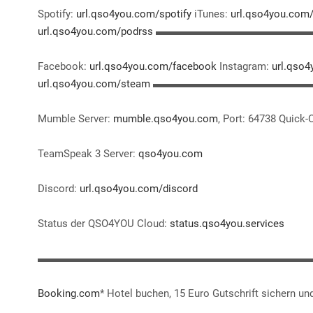
Spotify:
url.qso4you.com/spotify
iTunes:
url.qso4you.com/
url.qso4you.com/podrss
▬▬▬▬▬▬▬▬▬▬▬▬▬▬▬▬▬
Facebook:
url.qso4you.com/facebook
Instagram:
url.qso
url.qso4you.com/steam
▬▬▬▬▬▬▬▬▬▬▬▬▬▬▬▬
Mumble Server:
mumble.qso4you.com
, Port: 64738 Quick
TeamSpeak 3 Server:
qso4you.com
Discord:
url.qso4you.com/discord
Status der QSO4YOU Cloud:
status.qso4you.services
▬▬▬▬▬▬▬▬▬▬▬▬▬▬▬▬▬▬▬▬▬▬▬▬▬▬▬▬▬▬ UNT
Booking.com
* Hotel buchen, 15 Euro Gutschrift sichern 