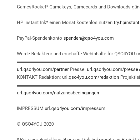
GamesRocket* Gamekeys, Gamecards und Downloads güns
HP Instant Ink* einen Monat kostenlos nutzen
try.hpinsta
PayPal-Spendenkonto
spenden@qso4you.com
Werde Redakteur und erschaffe Webinhalte für QSO4YOU
u
▬▬▬▬▬▬▬▬▬▬▬▬▬▬▬▬▬▬▬▬▬▬▬▬▬▬▬▬▬▬ I
url.qso4you.com/partner
Presse:
url.qso4you.com/presse
KONTAKT Redaktion:
url.qso4you.com/redaktion
Projektle
▬▬▬▬▬▬▬▬▬▬▬▬▬▬▬▬▬▬▬▬▬▬▬▬▬▬▬▬▬▬
url.qso4you.com/nutzungsbedingungen
IMPRESSUM
url.qso4you.com/impressum
© QSO4YOU 2020
* Bei einer Bestellung über den Link bekommt das Projekt e