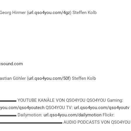
 Georg Hirmer (
url.qso4you.com/4gz
) Steffen Kolb
csound.com
astian Göhler (
url.qso4you.com/50f
) Steffen Kolb
UBE KANÄLE VON QSO4YOU QSO4YOU Gaming:
4you.com/qso4youtech
QSO4YOU TV:
url.qso4you.com/qso4youtv
Dailymotion:
url.qso4you.com/dailymotion
Flickr:
▬▬▬▬▬▬▬▬▬▬ AUDIO PODCASTS VON QSO4YOU