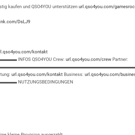
tig kaufen und QSO4YOU unterstützen
url.qso4you.com/gamesroc
ntink.com/DsLJ9
rl.qso4you.com/kontakt
NFOS QSO4YOU Crew:
url.qso4you.com/crew
Partner:
▬▬▬▬▬▬▬▬▬▬▬▬▬▬▬▬▬▬▬▬▬▬▬▬▬▬▬▬▬▬
itung:
url.qso4you.com/kontakt
Business:
url.qso4you.com/busine
 NUTZUNGSBEDINGUNGEN
ine kleine Provision ausgezahlt.