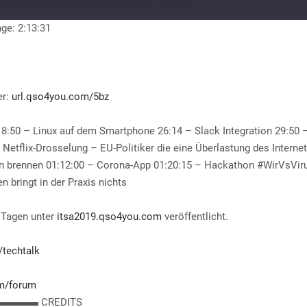
ge: 2:13:31
TuneIn
er:
url.qso4you.com/5bz
50 – Linux auf dem Smartphone 26:14 – Slack Integration ​29:50 
Netflix-Drosselung – EU-Politiker die eine Überlastung des Interne
en brennen ​01:12:00 – Corona-App ​01:20:15 – Hackathon #WirVsVir
 bringt in der Praxis nichts
 Tagen unter
itsa2019.qso4you.com
veröffentlicht.
/techtalk
m/forum
▬ CREDITS