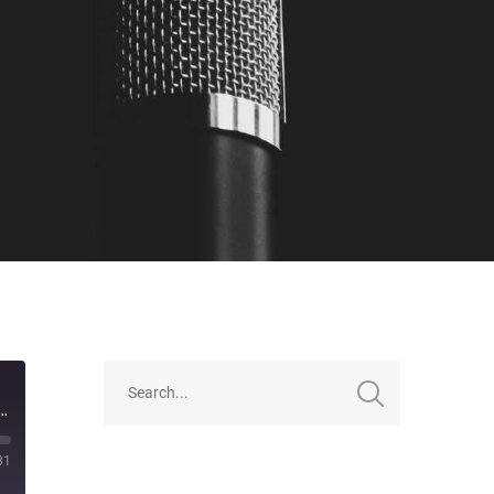
rosselung, Corona-App, Hackathon #WirVsVirus | QSO4YOU.com Tech Talk #24
31